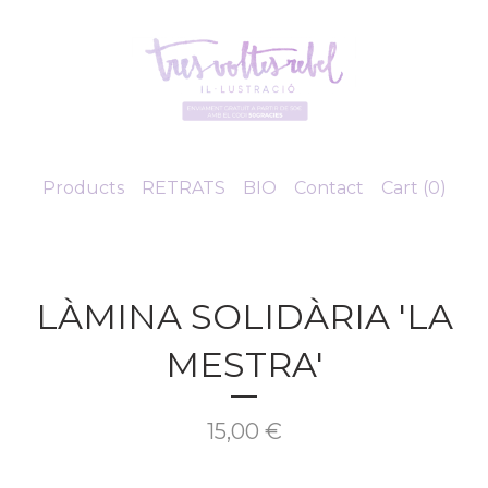
Products
RETRATS
BIO
Contact
Cart (
0
)
LÀMINA SOLIDÀRIA 'LA
MESTRA'
15,00
€