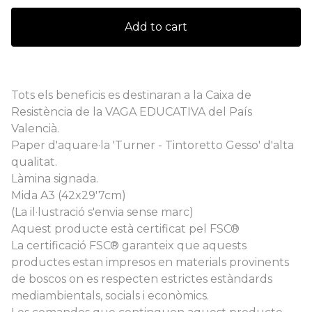
Add to cart
Tots els beneficis es destinaran a la Caixa de
Resistència de la VAGA EDUCATIVA del País
Valencià.
Paper d'aquare·la 'Turner - Tintoretto Gesso' d'alta
qualitat.
Làmina signada.
Mida A3 (42x29'7cm)
(La il·lustració s'envia sense marc)
Aquest producte està certificat pel FSC®
La certificació FSC® garanteix que aquests
productes estan impresos en materials provinents
de boscos on es respecten estrictes estàndards
mediambientals, socials i econòmics.