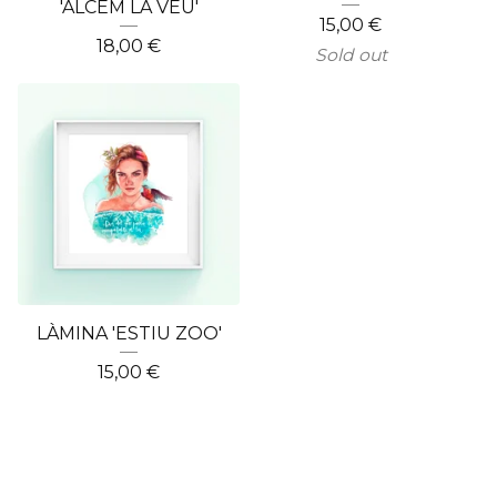
'ALCEM LA VEU'
15,00
€
18,00
€
Sold out
LÀMINA 'ESTIU ZOO'
15,00
€